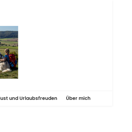
terwegs
lust und Urlaubsfreuden
Über mich
enend-Abenteuer mit
Kooperationen und
Angebote