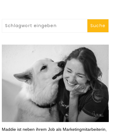
chland
Harz
reich
nien
iz
reich
n
mark
chien
henland
Maddie ist neben ihrem Job als Marketingmitarbeiterin,