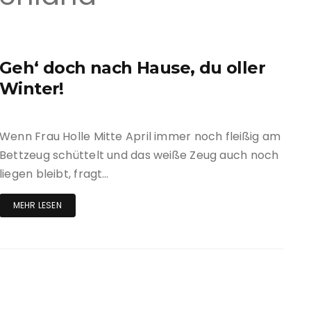
Deuts
Laufen mit Hund
Öster
Sport-Events mit Hund
Slowe
Geh‘ doch nach Hause, du oller
Winter!
Schwe
Frank
Wenn Frau Holle Mitte April immer noch fleißig am
Bettzeug schüttelt und das weiße Zeug auch noch
Italie
liegen bleibt, fragt…
Däne
MEHR LESEN
Tsche
Griec