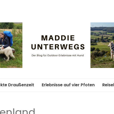
Maddie un
ekte Draußenzeit
Erlebnisse auf vier Pfoten
Reise
ife-Abenteuer
Unterkünfte mit Hund
Woch
Hund
henland
ment
Weitwandern mit Hund