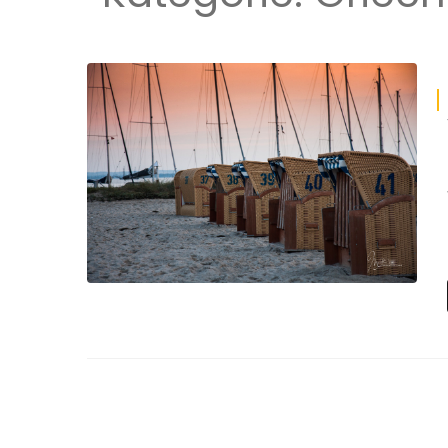
Wandermarathon
Wanderurlaub
Fernwanderwege
Wandern mit Hund
Wanderreiten