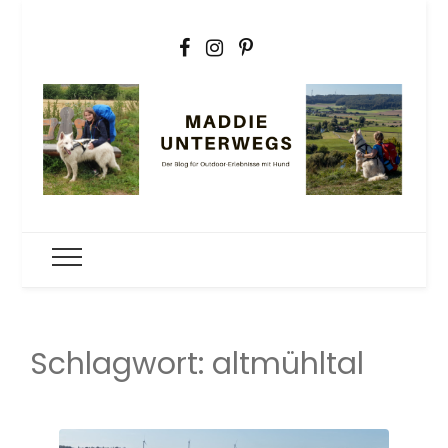
Maddie
Der Outdoorblog für Erlebnisse mit Hund
unterwegs
Schlagwort:
altmühltal