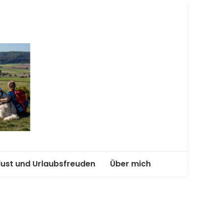
terwegs
lust und Urlaubsfreuden
Über mich
enend-Abenteuer mit
Kooperationen und
Angebote