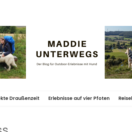
Maddie un
ekte Draußenzeit
Erlebnisse auf vier Pfoten
Reise
ife-Abenteuer
Unterkünfte mit Hund
Woch
Hund
ss
ment
Weitwandern mit Hund