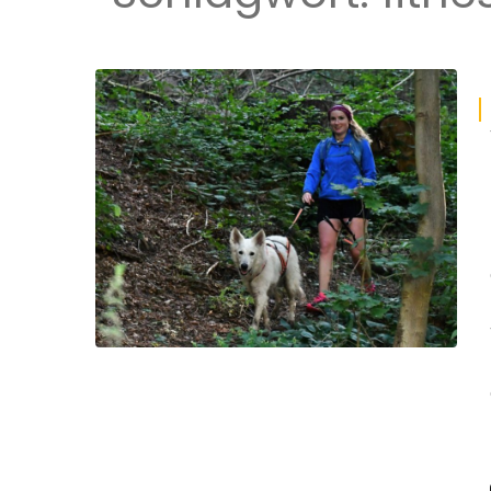
Wandermarathon
Wanderurlaub
Fernwanderwege
Wandern mit Hund
Wanderreiten