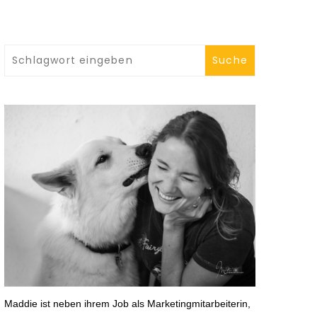
chland
Harz
reich
nien
iz
reich
n
mark
chien
henland
Maddie ist neben ihrem Job als Marketingmitarbeiterin,