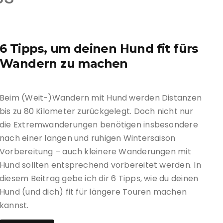
Deuts
Laufen mit Hund
Öster
Sport-Events mit Hund
Slowe
6 Tipps, um deinen Hund fit fürs
Wandern zu machen
Schwe
Frank
Beim (Weit-)Wandern mit Hund werden Distanzen
bis zu 80 Kilometer zurückgelegt. Doch nicht nur
Italie
die Extremwanderungen benötigen insbesondere
Däne
nach einer langen und ruhigen Wintersaison
Vorbereitung – auch kleinere Wanderungen mit
Tsche
Hund sollten entsprechend vorbereitet werden. In
diesem Beitrag gebe ich dir 6 Tipps, wie du deinen
Griec
Hund (und dich) fit für längere Touren machen
kannst.