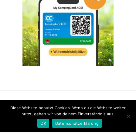
FACEBOOK
INSTAGRAM
PINTEREST
Diese Website benutzt Cookies. Wenn du die Website weiter
nutzt, gehen wir von deinem Einverständnis aus.
OK
Datenschutzerklärung
Copyright 2026
-
Maddieunterwegs.de
-
Impressum
-