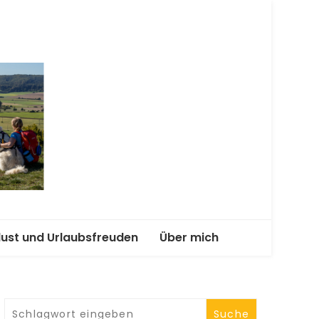
terwegs
lust und Urlaubsfreuden
Über mich
enend-Abenteuer mit
Kooperationen und
Angebote