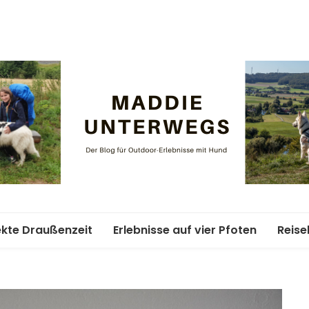
Maddie un
ekte Draußenzeit
Erlebnisse auf vier Pfoten
Reise
ife-Abenteuer
Unterkünfte mit Hund
Woch
Hund
ment
Weitwandern mit Hund