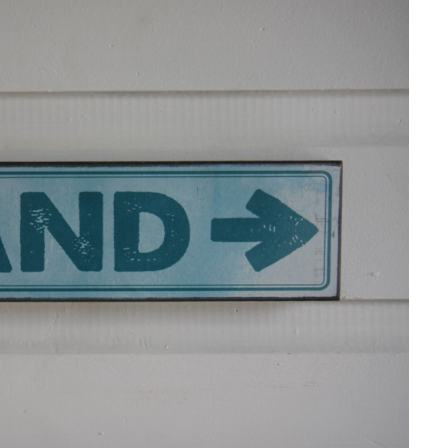
Deuts
Laufen mit Hund
Öster
Sport-Events mit Hund
Slowe
Schwe
Frank
Italie
Däne
Tsche
Griec