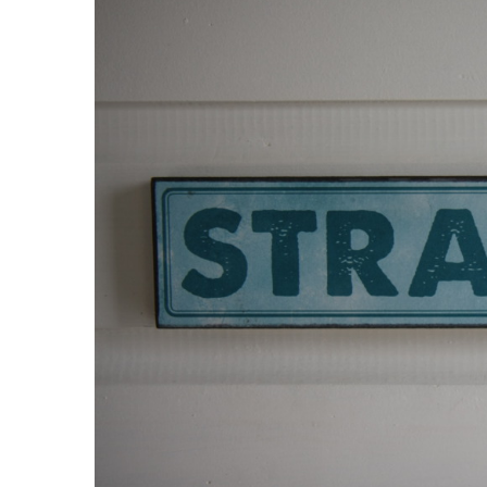
Wandermarathon
Wanderurlaub
Fernwanderwege
Wandern mit Hund
Wanderreiten