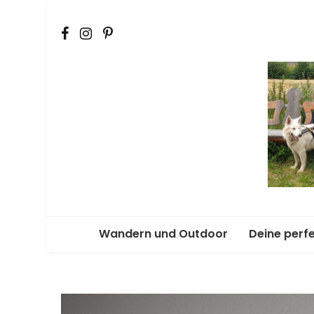
Der Outdoorblog für Erlebnisse mit Hund
Wandern und Outdoor
Deine perf
Kurztouren
Ab ins Vanl
Tagestouren
Dein Equip