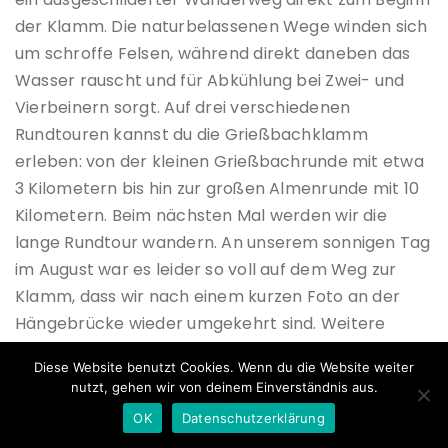
der Klamm. Die naturbelassenen Wege winden sich
um schroffe Felsen, während direkt daneben das
Wasser rauscht und für Abkühlung bei Zwei- und
Vierbeinern sorgt. Auf drei verschiedenen
Rundtouren kannst du die Grießbachklamm
erleben: von der kleinen Grießbachrunde mit etwa
3 Kilometern bis hin zur großen Almenrunde mit 10
Kilometern. Beim nächsten Mal werden wir die
lange Rundtour wandern. An unserem sonnigen Tag
im August war es leider so voll auf dem Weg zur
Klamm, dass wir nach einem kurzen Foto an der
Hängebrücke wieder umgekehrt sind. Weitere
Informationen zur Tour findest du auf der Seite der
Diese Website benutzt Cookies. Wenn du die Website weiter
Region St. Johann in Tirol
.
nutzt, gehen wir von deinem Einverständnis aus.
OK
Datenschutzerklärung