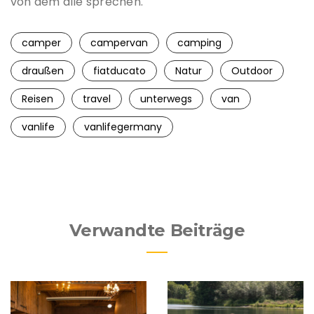
von dem alle sprechen.
camper
campervan
camping
draußen
fiatducato
Natur
Outdoor
Reisen
travel
unterwegs
van
vanlife
vanlifegermany
Verwandte Beiträge