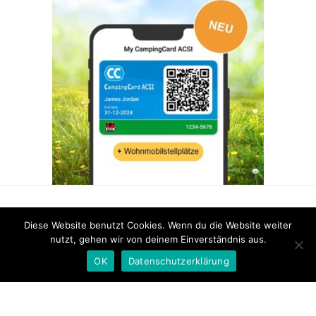
FACEBOOK
INSTAGRAM
PINTEREST
Diese Website benutzt Cookies. Wenn du die Website weiter
nutzt, gehen wir von deinem Einverständnis aus.
OK
Datenschutzerklärung
Copyright 2026
-
Maddieunterwegs.de
-
Impressum
-
Datenschutzerklärung