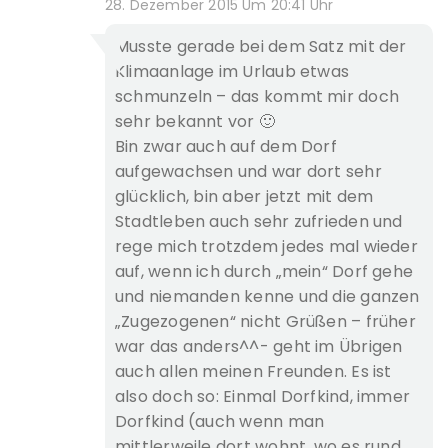
28. Dezember 2015 Um 20:41 Uhr
Musste gerade bei dem Satz mit der
Klimaanlage im Urlaub etwas
schmunzeln – das kommt mir doch
sehr bekannt vor 🙂
Bin zwar auch auf dem Dorf
aufgewachsen und war dort sehr
glücklich, bin aber jetzt mit dem
Stadtleben auch sehr zufrieden und
rege mich trotzdem jedes mal wieder
auf, wenn ich durch „mein“ Dorf gehe
und niemanden kenne und die ganzen
„Zugezogenen“ nicht Grüßen – früher
war das anders^^- geht im Übrigen
auch allen meinen Freunden. Es ist
also doch so: Einmal Dorfkind, immer
Dorfkind (auch wenn man
mittlerweile dort wohnt, wo es rund