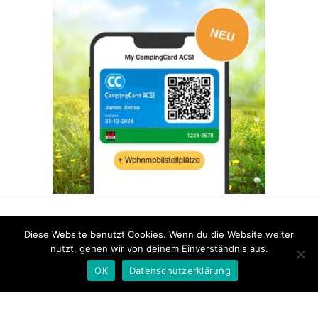
FACEBOOK
INSTAGRAM
PINTEREST
Diese Website benutzt Cookies. Wenn du die Website weiter
nutzt, gehen wir von deinem Einverständnis aus.
OK
Datenschutzerklärung
Copyright 2026
-
Maddieunterwegs.de
-
Impressum
-
Datenschutzerklärung