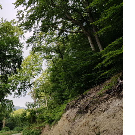
Deuts
Laufen mit Hund
Öster
Sport-Events mit Hund
Slowe
Schwe
Frank
Italie
Däne
Tsche
Griec