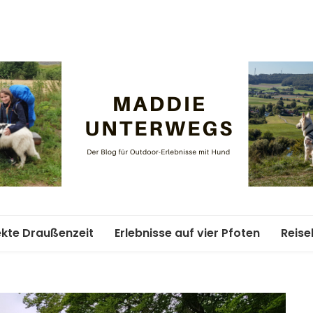
Maddie un
ekte Draußenzeit
Erlebnisse auf vier Pfoten
Reise
ife-Abenteuer
Unterkünfte mit Hund
Woch
Hund
ment
Weitwandern mit Hund