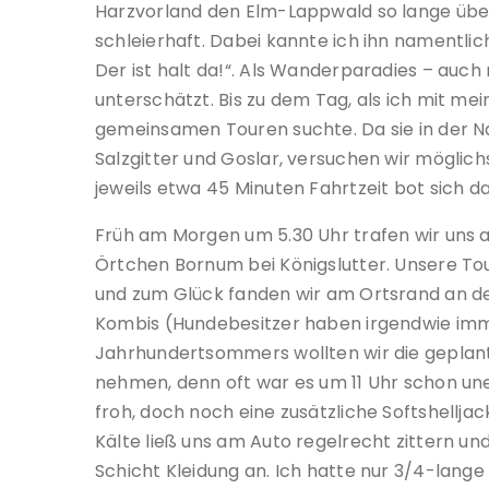
Harzvorland den Elm-Lappwald so lange überh
schleierhaft. Dabei kannte ich ihn namentli
Der ist halt da!“. Als Wanderparadies – auc
unterschätzt. Bis zu dem Tag, als ich mit me
gemeinsamen Touren suchte. Da sie in der 
Salzgitter und Goslar, versuchen wir möglichs
jeweils etwa 45 Minuten Fahrtzeit bot sich d
Früh am Morgen um 5.30 Uhr trafen wir uns 
Örtchen Bornum bei Königslutter. Unsere Tou
und zum Glück fanden wir am Ortsrand an de
Kombis (Hundebesitzer haben irgendwie imm
Jahrhundertsommers wollten wir die geplante
nehmen, denn oft war es um 11 Uhr schon une
froh, doch noch eine zusätzliche Softshellja
Kälte ließ uns am Auto regelrecht zittern un
Schicht Kleidung an. Ich hatte nur 3/4-lange