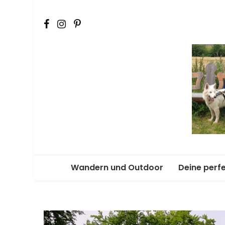
Der Outdoorblog für Erlebnisse mit Hund
Wandern und Outdoor
Deine perf
Kurztouren
Ab ins Vanl
Tagestouren
Dein Equip