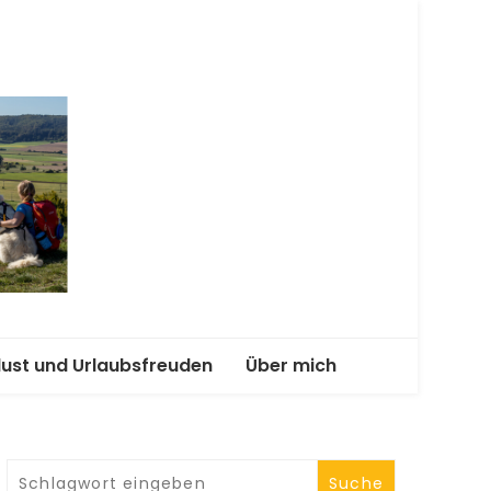
terwegs
lust und Urlaubsfreuden
Über mich
enend-Abenteuer mit
Kooperationen und
Angebote