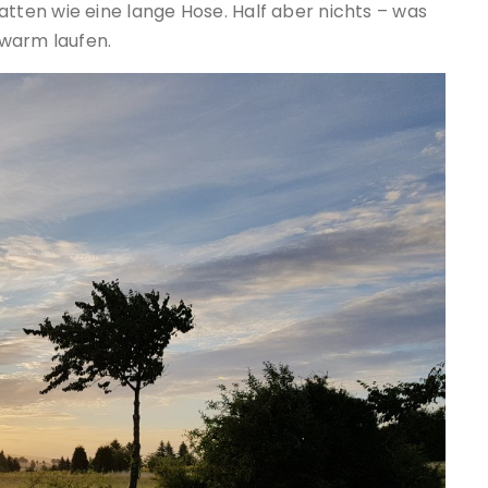
ten wie eine lange Hose. Half aber nichts – was
 warm laufen.