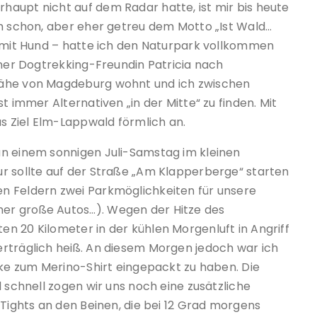
aupt nicht auf dem Radar hatte, ist mir bis heute
ch schon, aber eher getreu dem Motto „Ist Wald…
h mit Hund – hatte ich den Naturpark vollkommen
iner Dogtrekking-Freundin Patricia nach
Nähe von Magdeburg wohnt und ich zwischen
t immer Alternativen „in der Mitte“ zu finden. Mit
as Ziel Elm-Lappwald förmlich an.
an einem sonnigen Juli-Samstag im kleinen
r sollte auf der Straße „Am Klapperberge“ starten
n Feldern zwei Parkmöglichkeiten für unsere
er große Autos…). Wegen der Hitze des
n 20 Kilometer in der kühlen Morgenluft in Angriff
rträglich heiß. An diesem Morgen jedoch war ich
cke zum Merino-Shirt eingepackt zu haben. Die
d schnell zogen wir uns noch eine zusätzliche
 Tights an den Beinen, die bei 12 Grad morgens