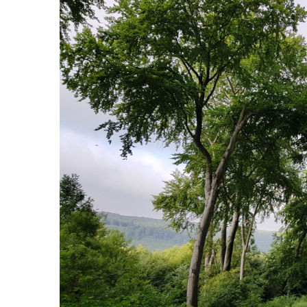
Wandermarathon
Wanderurlaub
Fernwanderwege
Wandern mit Hund
Wanderreiten